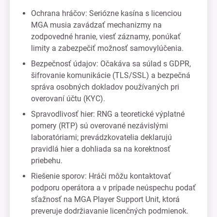
Ochrana hráčov: Seriózne kasína s licenciou
MGA musia zavádzať mechanizmy na
zodpovedné hranie, viesť záznamy, ponúkať
limity a zabezpečiť možnosť samovylúčenia.
Bezpečnosť údajov: Očakáva sa súlad s GDPR,
šifrovanie komunikácie (TLS/SSL) a bezpečná
správa osobných dokladov používaných pri
overovaní účtu (KYC).
Spravodlivosť hier: RNG a teoretické výplatné
pomery (RTP) sú overované nezávislými
laboratóriami; prevádzkovatelia deklarujú
pravidlá hier a dohliada sa na korektnosť
priebehu.
Riešenie sporov: Hráči môžu kontaktovať
podporu operátora a v prípade neúspechu podať
sťažnosť na MGA Player Support Unit, ktorá
preveruje dodržiavanie licenčných podmienok.