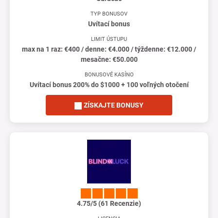
TYP BONUSOV
Uvítací bonus
LIMIT ÚSTUPU
max na 1 raz: €400 / denne: €4.000 / týždenne: €12.000 /
mesačne: €50.000
BONUSOVÉ KASÍNO
Uvítací bonus 200% do $1000 + 100 voľných otočení
ZÍSKAJTE BONUSY
4.75/5 (61 Recenzie)