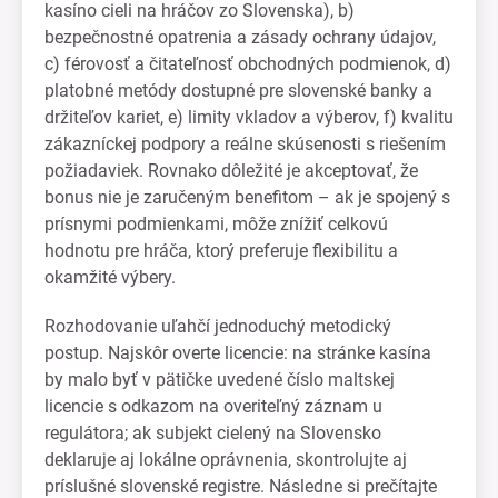
kasíno cieli na hráčov zo Slovenska), b)
bezpečnostné opatrenia a zásady ochrany údajov,
c) férovosť a čitateľnosť obchodných podmienok, d)
platobné metódy dostupné pre slovenské banky a
držiteľov kariet, e) limity vkladov a výberov, f) kvalitu
zákazníckej podpory a reálne skúsenosti s riešením
požiadaviek. Rovnako dôležité je akceptovať, že
bonus nie je zaručeným benefitom – ak je spojený s
prísnymi podmienkami, môže znížiť celkovú
hodnotu pre hráča, ktorý preferuje flexibilitu a
okamžité výbery.
Rozhodovanie uľahčí jednoduchý metodický
postup. Najskôr overte licencie: na stránke kasína
by malo byť v pätičke uvedené číslo maltskej
licencie s odkazom na overiteľný záznam u
regulátora; ak subjekt cielený na Slovensko
deklaruje aj lokálne oprávnenia, skontrolujte aj
príslušné slovenské registre. Následne si prečítajte