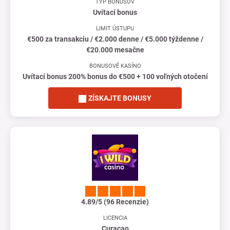
TYP BONUSOV
Uvítací bonus
LIMIT ÚSTUPU
€500 za transakciu / €2.000 denne / €5.000 týždenne /
€20.000 mesačne
BONUSOVÉ KASÍNO
Uvítací bonus 200% bonus do €500 + 100 voľných otočení
ZÍSKAJTE BONUSY
4.89/5 (96 Recenzie)
LICENCIA
Curacao