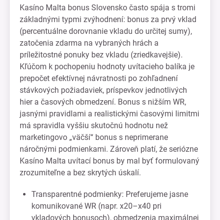
Kasíno Malta bonus Slovensko často spája s tromi
základnými typmi zvýhodnení: bonus za prvý vklad
(percentuálne dorovnanie vkladu do určitej sumy),
zatočenia zdarma na vybraných hrách a
príležitostné ponuky bez vkladu (zriedkavejšie).
Kľúčom k pochopeniu hodnoty uvítacieho balíka je
prepočet efektívnej návratnosti po zohľadnení
stávkových požiadaviek, príspevkov jednotlivých
hier a časových obmedzení. Bonus s nižším WR,
jasnými pravidlami a realistickými časovými limitmi
má spravidla vyššiu skutočnú hodnotu než
marketingovo „väčší“ bonus s neprimerane
náročnými podmienkami. Zároveň platí, že seriózne
Kasíno Malta uvítací bonus by mal byť formulovaný
zrozumiteľne a bez skrytých úskalí.
Transparentné podmienky: Preferujeme jasne
komunikované WR (napr. x20–x40 pri
vkladových bonusoch), obmedzenia maximálnej