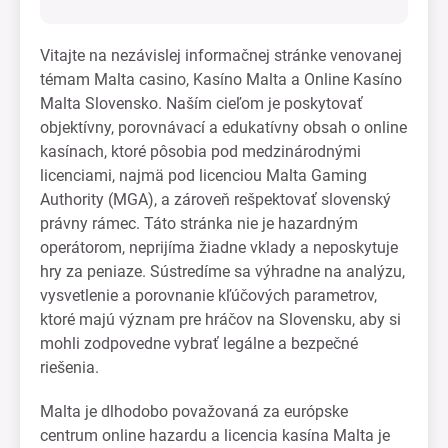
Vitajte na nezávislej informačnej stránke venovanej
témam Malta casino, Kasíno Malta a Online Kasíno
Malta Slovensko. Naším cieľom je poskytovať
objektívny, porovnávací a edukatívny obsah o online
kasínach, ktoré pôsobia pod medzinárodnými
licenciami, najmä pod licenciou Malta Gaming
Authority (MGA), a zároveň rešpektovať slovenský
právny rámec. Táto stránka nie je hazardným
operátorom, neprijíma žiadne vklady a neposkytuje
hry za peniaze. Sústredíme sa výhradne na analýzu,
vysvetlenie a porovnanie kľúčových parametrov,
ktoré majú význam pre hráčov na Slovensku, aby si
mohli zodpovedne vybrať legálne a bezpečné
riešenia.
Malta je dlhodobo považovaná za európske
centrum online hazardu a licencia kasína Malta je