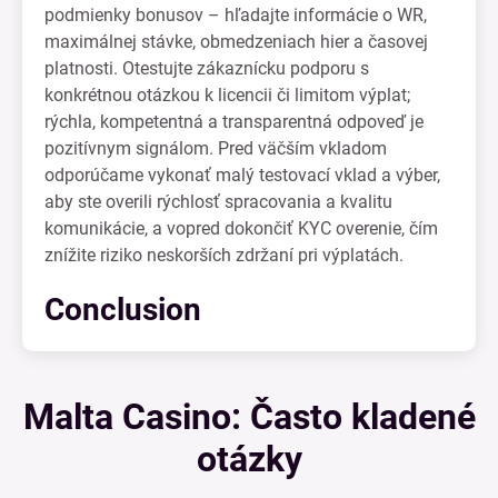
podmienky bonusov – hľadajte informácie o WR,
maximálnej stávke, obmedzeniach hier a časovej
platnosti. Otestujte zákaznícku podporu s
konkrétnou otázkou k licencii či limitom výplat;
rýchla, kompetentná a transparentná odpoveď je
pozitívnym signálom. Pred väčším vkladom
odporúčame vykonať malý testovací vklad a výber,
aby ste overili rýchlosť spracovania a kvalitu
komunikácie, a vopred dokončiť KYC overenie, čím
znížite riziko neskorších zdržaní pri výplatách.
Conclusion
Malta Casino: Často kladené
otázky