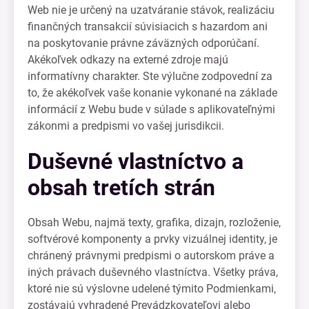
Web nie je určený na uzatváranie stávok, realizáciu
finančných transakcií súvisiacich s hazardom ani
na poskytovanie právne záväzných odporúčaní.
Akékoľvek odkazy na externé zdroje majú
informatívny charakter. Ste výlučne zodpovední za
to, že akékoľvek vaše konanie vykonané na základe
informácií z Webu bude v súlade s aplikovateľnými
zákonmi a predpismi vo vašej jurisdikcii.
Duševné vlastníctvo a
obsah tretích strán
Obsah Webu, najmä texty, grafika, dizajn, rozloženie,
softvérové komponenty a prvky vizuálnej identity, je
chránený právnymi predpismi o autorskom práve a
iných právach duševného vlastníctva. Všetky práva,
ktoré nie sú výslovne udelené týmito Podmienkami,
zostávajú vyhradené Prevádzkovateľovi alebo