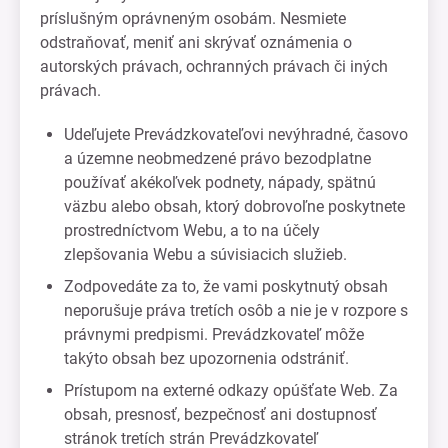
príslušným oprávneným osobám. Nesmiete
odstraňovať, meniť ani skrývať oznámenia o
autorských právach, ochranných právach či iných
právach.
Udeľujete Prevádzkovateľovi nevýhradné, časovo
a územne neobmedzené právo bezodplatne
používať akékoľvek podnety, nápady, spätnú
väzbu alebo obsah, ktorý dobrovoľne poskytnete
prostredníctvom Webu, a to na účely
zlepšovania Webu a súvisiacich služieb.
Zodpovedáte za to, že vami poskytnutý obsah
neporušuje práva tretích osôb a nie je v rozpore s
právnymi predpismi. Prevádzkovateľ môže
takýto obsah bez upozornenia odstrániť.
Prístupom na externé odkazy opúšťate Web. Za
obsah, presnosť, bezpečnosť ani dostupnosť
stránok tretích strán Prevádzkovateľ