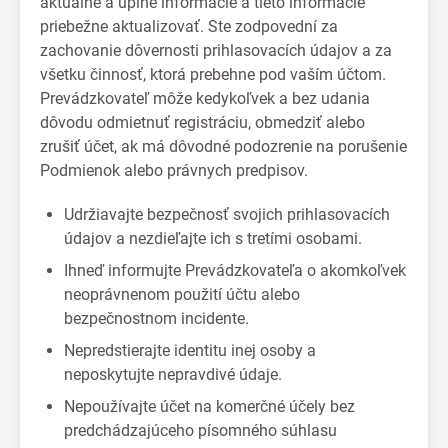
aktuálne a úplné informácie a tieto informácie
priebežne aktualizovať. Ste zodpovední za
zachovanie dôvernosti prihlasovacích údajov a za
všetku činnosť, ktorá prebehne pod vaším účtom.
Prevádzkovateľ môže kedykoľvek a bez udania
dôvodu odmietnuť registráciu, obmedziť alebo
zrušiť účet, ak má dôvodné podozrenie na porušenie
Podmienok alebo právnych predpisov.
Udržiavajte bezpečnosť svojich prihlasovacích
údajov a nezdieľajte ich s tretími osobami.
Ihneď informujte Prevádzkovateľa o akomkoľvek
neoprávnenom použití účtu alebo
bezpečnostnom incidente.
Nepredstierajte identitu inej osoby a
neposkytujte nepravdivé údaje.
Nepoužívajte účet na komerčné účely bez
predchádzajúceho písomného súhlasu