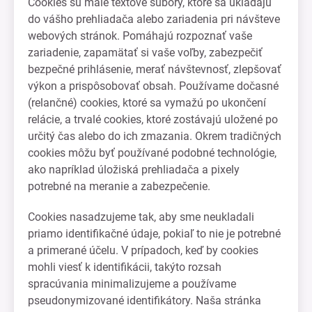
Cookies sú malé textové súbory, ktoré sa ukladajú
do vášho prehliadača alebo zariadenia pri návšteve
webových stránok. Pomáhajú rozpoznať vaše
zariadenie, zapamätať si vaše voľby, zabezpečiť
bezpečné prihlásenie, merať návštevnosť, zlepšovať
výkon a prispôsobovať obsah. Používame dočasné
(relančné) cookies, ktoré sa vymažú po ukončení
relácie, a trvalé cookies, ktoré zostávajú uložené po
určitý čas alebo do ich zmazania. Okrem tradičných
cookies môžu byť používané podobné technológie,
ako napríklad úložiská prehliadača a pixely
potrebné na meranie a zabezpečenie.
Cookies nasadzujeme tak, aby sme neukladali
priamo identifikačné údaje, pokiaľ to nie je potrebné
a primerané účelu. V prípadoch, keď by cookies
mohli viesť k identifikácii, takýto rozsah
spracúvania minimalizujeme a používame
pseudonymizované identifikátory. Naša stránka