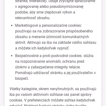
stránke, interakcie). Údaje zvyčajne spracúvame
v agregovanej alebo pseudonymizovanej
podobe, aby sme zlepšovali výkon a
relevantnosť obsahu.
Marketingové a personalizačné cookies:
používajú sa na zobrazovanie prispôsobeného
obsahu a meranie účinnosti komunikačných
aktivít. Aktivujú sa iba na základe vášho súhlasu
a môžete ich kedykoľvek vypnúť.
Bezpečnostné a proti‑podvodné cookies: slúžia
na rozpoznávanie anomálií, ochranu pred
útokmi a zabezpečenie integrity relácie.
Pomáhajú udržiavať stránku a jej používateľov v
bezpečí.
Všetky kategórie, okrem nevyhnutných, sa používajú
iba po vašom aktívnom súhlase cez panel správy
cookies. V preferenciách môžete súhlas kedykoľvek
odvolať. Niektoré funkcie stránky alebo kvalita