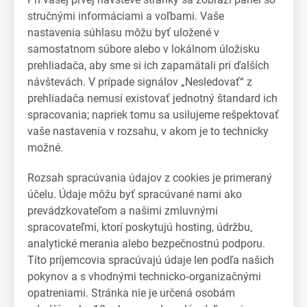
stručnými informáciami a voľbami. Vaše
nastavenia súhlasu môžu byť uložené v
samostatnom súbore alebo v lokálnom úložisku
prehliadača, aby sme si ich zapamätali pri ďalších
návštevách. V prípade signálov „Nesledovať“ z
prehliadača nemusí existovať jednotný štandard ich
spracovania; napriek tomu sa usilujeme rešpektovať
vaše nastavenia v rozsahu, v akom je to technicky
možné.
Rozsah spracúvania údajov z cookies je primeraný
účelu. Údaje môžu byť spracúvané nami ako
prevádzkovateľom a našimi zmluvnými
spracovateľmi, ktorí poskytujú hosting, údržbu,
analytické merania alebo bezpečnostnú podporu.
Títo príjemcovia spracúvajú údaje len podľa našich
pokynov a s vhodnými technicko‑organizačnými
opatreniami. Stránka nie je určená osobám